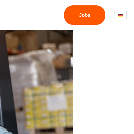
Jobs
Dein actio
Login